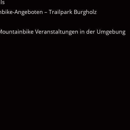
ls
bike-Angeboten – Trailpark Burgholz
 Mountainbike Veranstaltungen in der Umgebung
ssen
 Mitglied und klicke auf unten stehende
itgliedsantrag