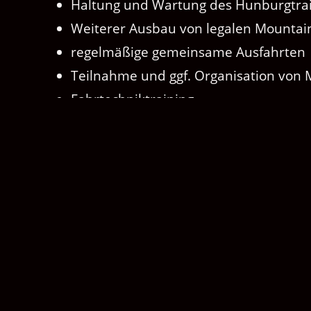
Haltung und Wartung des Hunburgtrai
Weiterer Ausbau von legalen Mountain
regelmäßige gemeinsame Ausfahrten
Teilnahme und ggf. Organisation von
Fahrtechniktraining
Unsere internen Partys nicht zu verge
u.v.m.
Du hast interese? Dann werde
M